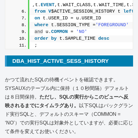
,t.
EVENT
,t.WAIT_CLASS,t.WAIT_TIME,t.SE
from
V
$ACTIVE_SESSION_HISTORY t 
left
on
 t.USER_ID = u.USER_ID
where
 t.SESSION_TYPE =
'FOREGROUND'
and
 u.
COMMON
 = 
'NO'
order by
 t.SAMPLE_TIME 
desc
;
DBA_HIST_ACTIVE_SESS_HISTORY
かつて流れたSQLの待機イベントを確認できます。
SYSAUXのテーブル内に保持（１０秒間隔）デフォルト
は８日間保持。
ただし、SQLの実行からこのビューへ反
映されるまでにタイムラグあり。
以下SQLはバックグラン
ド実行SQLと、デフォルトのスキーマ（COMMON =
‘NO’）での実行SQLは対象外としていますが、必要に応じ
て条件を変えてお使いください。