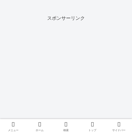
V$SQLSTATSを見るとまだ情報が残って
いる事もありますが、決して「インスタ
ンスが起...
スポンサーリンク
メニュー
ホーム
検索
トップ
サイドバー