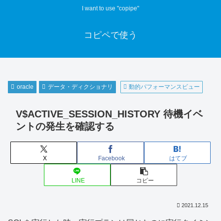
I want to use "copipe"
コピペで使う
oracle
データ・ディクショナリ
動的パフォーマンスビュー
V$ACTIVE_SESSION_HISTORY 待機イベ
ントの発生を確認する
X
Facebook
はてブ
LINE
コピー
2021.12.15