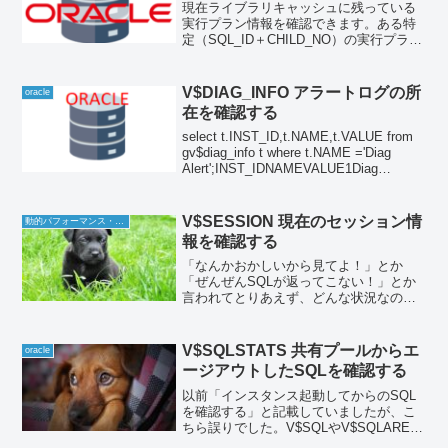
現在ライブラリキャッシュに残っている
実行プラン情報を確認できます。ある特
定（SQL_ID＋CHILD_NO）の実行プラン
を確認するなら
DBMS_XPLAN.DISPLAY_CURSOR()を利
用するので通常この動的パフォーマンス
V$DIAG_INFO アラートログの所
oracle
ビューを参照...
在を確認する
select t.INST_ID,t.NAME,t.VALUE from
gv$diag_info t where t.NAME ='Diag
Alert';INST_IDNAMEVALUE1Diag
Alert/usr/oracle/ap...
V$SESSION 現在のセッション情
動的パフォーマンス・ビュー
報を確認する
「なんかおかしいから見てよ！」とか
「ぜんぜんSQLが返ってこない！」とか
言われてとりあえず、どんな状況なのか
まずはV$SESSIONをとっかかりとし
て、見たくなります。いろいろ動的パフ
ォーマンス・ビューを結合していますの
V$SQLSTATS 共有プールからエ
oracle
で以下簡単に解説しま...
ージアウトしたSQLを確認する
以前「インスタンス起動してからのSQL
を確認する」と記載していましたが、こ
ちら誤りでした。V$SQLやV$SQLAREA
で確認できなくなった後も確かに、