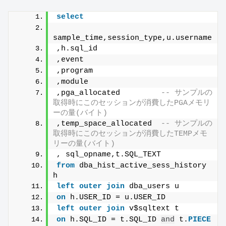
select
sample_time,session_type,u.username
,h.sql_id
,event
,program
,module
,pga_allocated         
-- サンプルの
取得時にこのセッションが消費したPGAメモリ
ーの量(バイト)
,temp_space_allocated  
-- サンプルの
取得時にこのセッションが消費したTEMPメモ
リーの量(バイト)
, sql_opname,t.SQL_TEXT
from
 dba_hist_active_sess_history 
h
left
outer
join
 dba_users u
on
 h.USER_ID = u.USER_ID
left
outer
join
 v$sqltext t
on
 h.SQL_ID = t.SQL_ID 
and
 t.
PIECE