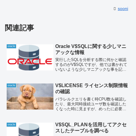
sooni
関連記事
Oracle V$SQLに関する少しマニ
oracle
アックな情報
実行したSQLを分析する際に何かと確認
するのがV$SQLですが、他では書かれて
いないような少しマニアックな事を記載
してみました。個人的にはパフォーマン
スチューニングを行う際、意識している
項目です。EXECUTIONS、CPU_TIME、
V$LICENSE ライセンス制限情報
oracle
ELAPSED_TIME等累積値で持つ項目がい
の確認
くつかありますが、これらは
LAST_LOAD_TIMEが更新されるタイミ
パラレルクエリを書く時CPU数を確認し
ングでリセットされる点気を付けましょ
たり、最大同時接続ユーザ数を確認した
う。
くなった時に見ますが、めったに必要性
を感じないのでつい忘れてしまいがちな
ビューです。V$LICENSE ライセンス制
限の情報select * from V$LICEN...
V$SQL_PLANを活用してアクセ
oracle
スしたテーブルを調べる