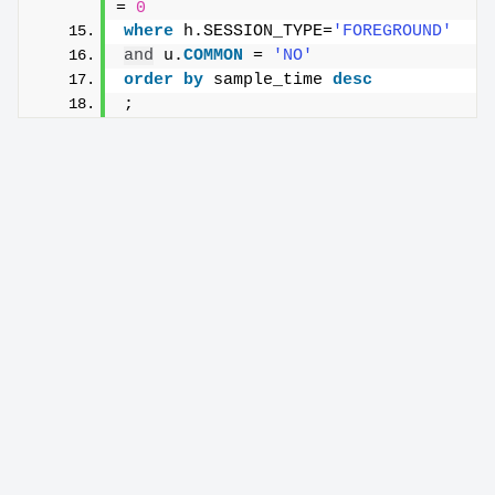
= 
0
where
 h.SESSION_TYPE=
'FOREGROUND'
and
 u.
COMMON
 = 
'NO'
order by
 sample_time 
desc
;