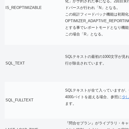
化」が予約された事になる。2回目実
IS_REOPTIMIZABLE
ドパースが行われ「N」となる。
この統計フィードバック機能は初期化
OPTIMIZER_ADAPTIVE_REPORTI
とする事でレポートモードとなり機能
この場合「R」となる。
SQLテキストの最初の1000文字が見
SQL_TEXT
行が除去されています。
SQLテキストが全て入っていますが、
4000バイトを超える場合、参照に
少
SQL_FULLTEXT
ます。
『問合せプラン』がライブラリ・キャ