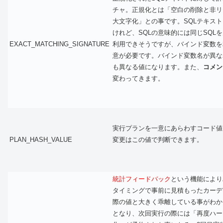
チャ。正規化とは「空白の削除と非リ
大文字化」との事です。SQLテキス
けれど、SQLの意味的には同じSQL
EXACT_MATCHING_SIGNATURE
利用できそうですが、バインド変数を
意が必要です。バインド変数名が異な
も異なる値になります。また、
コメン
変わってきます。
実行プランを一意にあらわすコード値
PLAN_HASH_VALUE
変更はこの値で判断できます。
統計フィードバック
という機能により
タイミングで事前に見積もったカーデ
際の値と大きく乖離している事がわか
となり、次回実行の際には「再度ハー