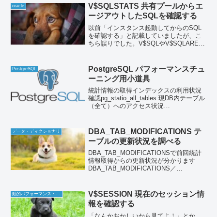
ちらのほうが使い勝手よくなりました。
V$SQLSTATS 共有プールからエ
oracle
ージアウトしたSQLを確認する
以前「インスタンス起動してからのSQL
を確認する」と記載していましたが、こ
ちら誤りでした。V$SQLやV$SQLAREA
で確認できなくなった後も確かに、
V$SQLSTATSを見るとまだ情報が残って
いる事もありますが、決して「インスタ
PostgreSQL パフォーマンスチュ
PostgreSQL
ンスが起...
ーニング用小道具
統計情報の取得インデックスの利用状況
確認pg_statio_all_tables 現DB内テーブル
（全て）へのアクセス状況
pg_stat_all_indexes 現DB内インデックス
（全て）へのアクセス状況このビューを
定期的に保持すると、利...
DBA_TAB_MODIFICATIONS テ
データ・ディクショナリ
ーブルの更新状況を調べる
DBA_TAB_MODIFICATIONSで前回統計
情報取得からの更新状況が分かります
DBA_TAB_MODIFICATIONS／
USER_TAB_MODIFICATIONSは前回統計
情報取得後からテーブルへの変更がどの
ように行われたのか知...
V$SESSION 現在のセッション情
動的パフォーマンス・ビュー
報を確認する
「なんかおかしいから見てよ！」とか