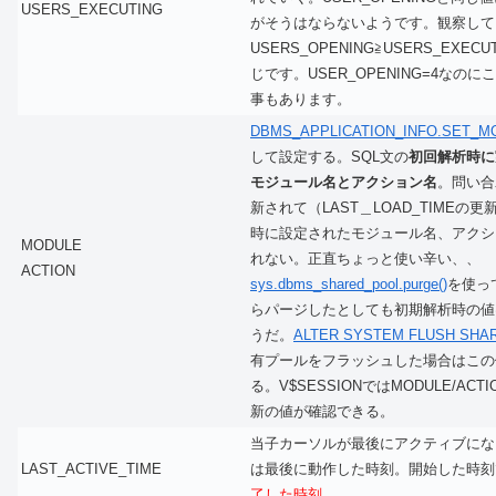
USERS_EXECUTING
がそうはならないようです。観察して
USERS_OPENING≧USERS_EXEC
じです。USER_OPENING=4なの
事もあります。
DBMS_APPLICATION_INFO.SET_M
して設定する。SQL文の
初回解析時に
モジュール名とアクション名
。問い合
新されて（LAST＿LOAD_TIMEの
時に設定されたモジュール名、アクシ
MODULE
れない。正直ちょっと使い辛い、、
ACTION
sys.dbms_shared_pool.purge()
を使っ
らパージしたとしても初期解析時の値
うだ。
ALTER SYSTEM FLUSH SHA
有プールをフラッシュした場合はこの
る。V$SESSIONではMODULE/AC
新の値が確認できる。
当子カーソルが最後にアクティブにな
LAST_ACTIVE_TIME
は最後に動作した時刻。開始した時刻
了した時刻
。