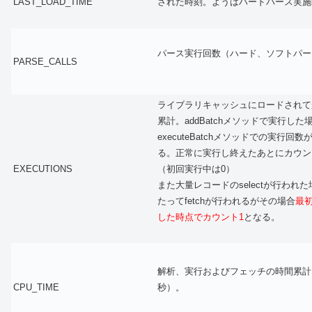
LAST_LOAD_TIME
された時刻。ようはハードパース実施
パース実行回数（ハード、ソフトパー
PARSE_CALLS
ライブラリキャッシュにロードされて
累計。addBatchメソッドで実行した
executeBatchメソッドでの実行回
る。正常に実行し終えたあとにカウン
EXECUTIONS
（初回実行中は0）
また大量レコードのselectが行われ
たってfetchが行われるがその場合
最初
した時点でカウント1
となる。
解析、実行およびフェッチ
の時間累計
CPU_TIME
秒）。