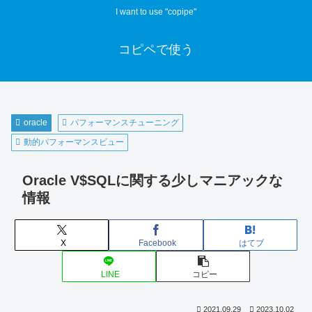
I want to use "copipe"
コピペで使う
oracle
パフォーマンスチューニング
動的パフォーマンスビュー
Oracle V$SQLに関する少しマニアックな
情報
X
Facebook
はてブ
LINE
コピー
2021.09.29
2023.10.02