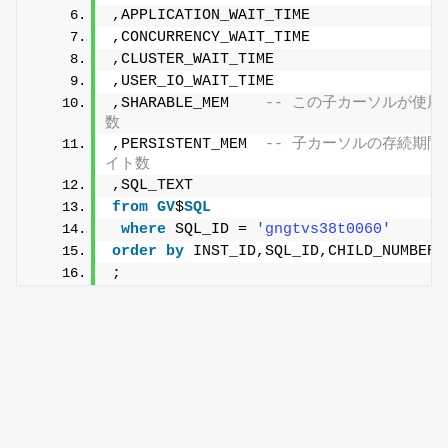
,APPLICATION_WAIT_TIME
,CONCURRENCY_WAIT_TIME
,CLUSTER_WAIT_TIME
,USER_IO_WAIT_TIME
,SHARABLE_MEM    
-- この子カーソルが使
数
,PERSISTENT_MEM  
-- 子カーソルの存続期
イト数
,SQL_TEXT
from
GV
$
SQL
where
 SQL_ID = 
'gngtvs38t0060'
order by
 INST_ID,SQL_ID,CHILD_NUMBER
;