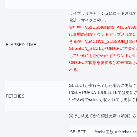
ライブラリキャッシュにロードされて
累計（マイクロ秒）。
実行中（V$SESSIONのSTATUSがA
は参照の都度カウントアップされてい
きるが、V$ACTIVE_SESSION_HIS
ELAPSED_TIME
SESSION_STATEが”ON CPU”の
しているにもかかわらずカウントが止
ON CPUの状態を脱すると本来加算
れる。
SELECTが実行完了した場合に更新
INSERT/UPDATE/DELETEでは更
FETCHES
い合わせでselectが使われても更新
実行し終えてから値は更新（加算）さ
SELECT
fetche回数 × fetche