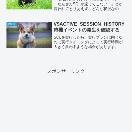
「ぜんぜんSQLが返ってこない！」とか
言われてとりあえず、どんな状況なのか
まずはV$SESSIONをとっかかりとし
て、見たくなります。いろいろ動的パフ
ォーマンス・ビューを結合していますの
V$ACTIVE_SESSION_HISTORY
oracle
で以下簡単に解説しま...
待機イベントの発生を確認する
SQLを実行した時、実行プランは同じな
のに実行タイミングによって実行時間が
大きく変わるような場合があります。こ
んな時は想定外の待機イベントが発生し
ている可能性が高いです。 AWRレポート
を確認すれば良いのでしょうが、
DBA_HIST_ACT...
スポンサーリンク