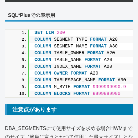
SQL*Plusでの表示用
SET
LIN
200
COLUMN
 SEGMENT_TYPE 
FORMAT
 A20
COLUMN
 SEGMENT_NAME 
FORMAT
 A30
COLUMN
 TABLE_OWNER 
FORMAT
 A20
COLUMN
 TABLE_NAME 
FORMAT
 A20
COLUMN
 INDEX_NAME 
FORMAT
 A20
COLUMN
OWNER
FORMAT
 A20
COLUMN
 TABLESPACE_NAME 
FORMAT
 A30
COLUMN
 M_BYTE 
FORMAT
9999999990.9
COLUMN
BLOCKS
FORMAT
9999999990
注意点があります
DBA_SEGMENTSにて使用サイズを求める場合HWMまで
のサイズ（簡単に言うとかつて使用した最大サイズ）とな