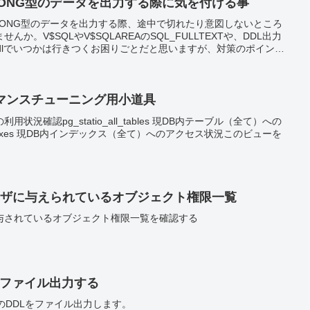
OBやLONG型のデータを出力する際に気を付ける事
OBやLONG型のデータを出力する際、途中で切れたり意図しないところ
か。V$SQLやV$SQLAREAのSQL_FULLTEXTや、DDL出力
et_ddlでいつかは行きつくお困りごとだと思いますが、対策のポイント
です）
フォーマンスチューニング用小道具
況確認pg_statio_all_tables 現DB内テーブル（全て）への
_indexes 現DB内インデックス（全て）へのアクセス状況このビューを
S ユーザに与えられているオブジェクト権限一覧
与されているオブジェクト権限一覧を確認する
DLをファイル出力する
クスのDDLをファイル出力します。