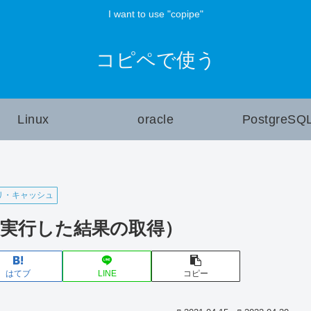
I want to use "copipe"
コピペで使う
Linux
oracle
PostgreSQ
リ・キャッシュ
際に実行した結果の取得）
はてブ
LINE
コピー