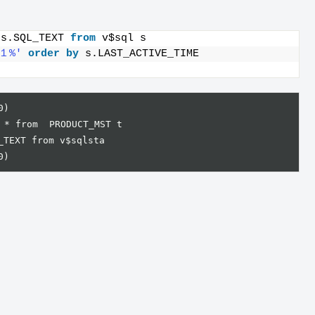
,s.SQL_TEXT 
from
 v$sql s 
１%'
order by
 s.LAST_ACTIVE_TIME
,60)