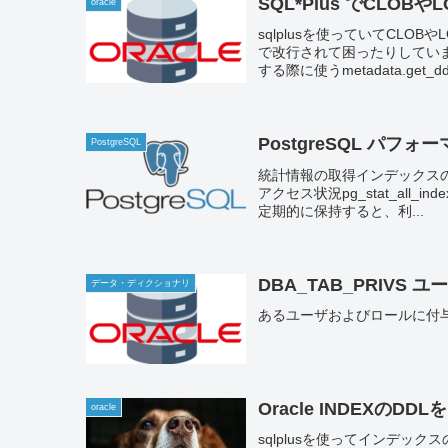
SQL*Plus でCL
oracle
sqlplusを使っていてCL
で改行されて困ったりしていません
する際に使うmetadata.g
は以下です。（設定値は一例
PostgreSQL パ
PostgreSQL
統計情報の取得インデックスの利用状
アクセス状況pg_stat_all
定期的に保持すると、利...
DBA_TAB_PRIV
データ・ディクショナリ
あるユーザおよびロールに付
Oracle INDEXのD
oracle
sqlplusを使ってインデッ