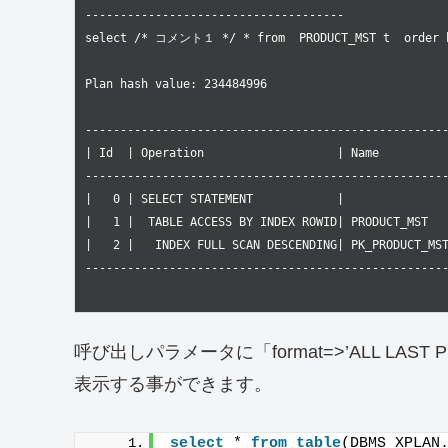
-------------------------------------

select /* コメント１ */ * from  PRODUCT_MST t  order b
Plan hash value: 234484996

----------------------------------------------------
| Id  | Operation                   | Name          
----------------------------------------------------
|   0 | SELECT STATEMENT            |               
|   1 |  TABLE ACCESS BY INDEX ROWID| PRODUCT_MST   
|   2 |   INDEX FULL SCAN DESCENDING| PK_PRODUCT_MST
---------------------------------------------------
呼び出しパラメータに「format=>’ALL LAS
表示する事ができます。
select
 * 
from
table
(DBMS_XPLAN