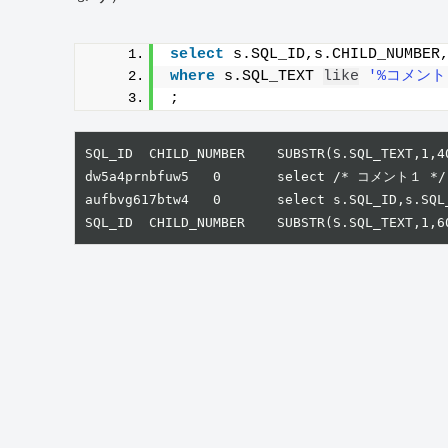
select
 s.SQL_ID,s.CHILD_NUMBER
where
 s.SQL_TEXT 
like
'%コメント
;
SQL_ID	CHILD_NUMBER	SUBSTR(S.SQL_TEXT,1,40)

dw5a4prnbfuw5	0	select /* コメント１ */ * from  PRODUCT_MST t

aufbvg617btw4	0	select s.SQL_ID,s.SQL_TEXT from v$sqlsta

SQL_ID	CHILD_NUMBER	SUBSTR(S.SQL_TEXT,1