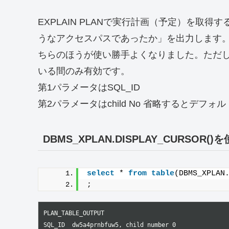
EXPLAIN PLANで実行計画（予定）を取
うなアクセスパスであったか」を出力します。そ
ちらのほうが使い勝手よくなりました。ただし
いる間のみ有効です。
第1パラメータはSQL_ID
第2パラメータはchild No 省略するとデフォ
DBMS_XPLAN.DISPLAY_CURS
select
 * 
from
table
(DBMS_XPLAN
;
PLAN_TABLE_OUTPUT

SQL_ID  dw5a4prnbfuw5, child number 0
