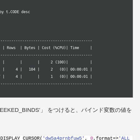
y t.CODE desc

------------------------------------------

 | Rows  | Bytes | Cost (%CPU)| Time     |

------------------------------------------

 |       |       |     2 (100)|          |

 |     4 |   104 |     2   (0)| 00:00:01 |

 |     4 |       |     1   (0)| 00:00:01 |

-------------------------------------------
T PEEKED_BINDS’」 をつけると、バインド変数の値を
.DISPLAY_CURSOR(
'dw5a4prnbfuw5'
, 
0
,format=>
'ALL 