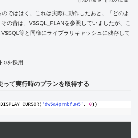
2021.04.15
2022.04.30
得するのでははく、これは実際に動作したあと、「どのよ
の昔は、V$SQL_PLANを参照していましたが、こ
V$SQL等と同様にライブラリキャッシュに残存して
ルト0を採用
OR()を使って実行時のプランを取得する
.DISPLAY_CURSOR(
'dw5a4prnbfuw5'
, 
0
))