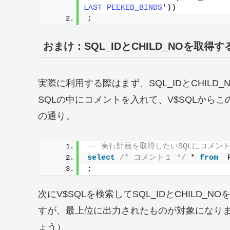
LAST PEEKED_BINDS'
))
;
おまけ：SQL_IDとCHILD_NOを取得
実際に利用する際はまず、SQL_IDとCHIL
SQLの中にコメントを入れて、V$SQLから
の通り。
-- 実行計画を取得したいSQLにコメ
select
/* コメント１ */
 * 
from
  
;
次にV$SQLを検索してSQL_IDとCHILD
すが、最上位に出力されたものが対象になり
ょう）