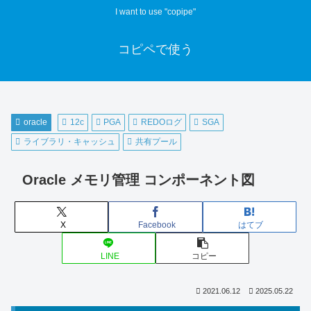
I want to use "copipe"
コピペで使う
oracle
12c
PGA
REDOログ
SGA
ライブラリ・キャッシュ
共有プール
Oracle メモリ管理 コンポーネント図
X
Facebook
はてブ
LINE
コピー
2021.06.12
2025.05.22