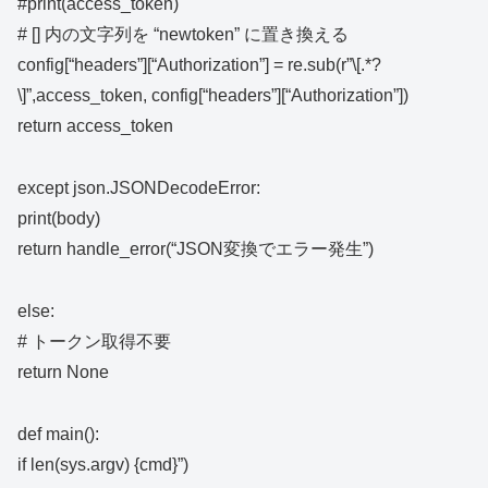
#print(access_token)
# [] 内の文字列を “newtoken” に置き換える
config[“headers”][“Authorization”] = re.sub(r”\[.*?
\]”,access_token, config[“headers”][“Authorization”])
return access_token
except json.JSONDecodeError:
print(body)
return handle_error(“JSON変換でエラー発生”)
else:
# トークン取得不要
return None
def main():
if len(sys.argv) {cmd}”)