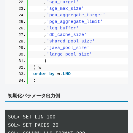
    ,
'sga_target'
    ,
'sga_max_size'
    ,
'pga_aggregate_target'
    ,
'pga_aggregate_limit'
    ,
'log_buffer'
    ,
'db_cache_size'
    ,
'shared_pool_size'
    ,
'java_pool_size'
    ,
'large_pool_size'
    )
) w
order by
 w.
LNO
;
初期化パラメータ出力例
SQL> SET LIN 100

SQL> SET PAGES 20
