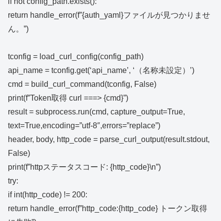
if not config_path.exists():
return handle_error(f”{auth_yaml}ファイルが見つかりませ
ん。”)
tconfig = load_curl_config(config_path)
api_name = tconfig.get(‘api_name’, ‘（名称未設定）’)
cmd = build_curl_command(tconfig, False)
print(f”Token取得 curl ===> {cmd}”)
result = subprocess.run(cmd, capture_output=True,
text=True,encoding=”utf-8″,errors=”replace”)
header, body, http_code = parse_curl_output(result.stdout,
False)
print(f”httpステータスコード: {http_code}\n”)
try:
if int(http_code) != 200:
return handle_error(f”http_code:{http_code} トークン取得