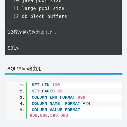
  10 java_pool_size                        
  11 large_pool_size                       
  12 db_block_buffers                      
12行が選択されました。

SQL>
SQL*Plus出力用
SET
LIN
100
SET
PAGES
20
COLUMN
LNO
FORMAT
999
COLUMN
NAME
FORMAT
 A24
COLUMN
VALUE
FORMAT
999
,
999
,
999
,
999