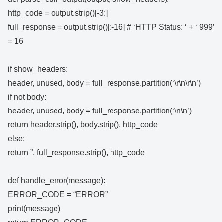
http_code = output.strip()[-3:]
full_response = output.strip()[:-16] # ‘HTTP Status: ‘ + ‘ 999’
= 16
if show_headers:
header, unused, body = full_response.partition(‘\r\n\r\n’)
if not body:
header, unused, body = full_response.partition(‘\n\n’)
return header.strip(), body.strip(), http_code
else:
return ”, full_response.strip(), http_code
def handle_error(message):
ERROR_CODE = “ERROR”
print(message)