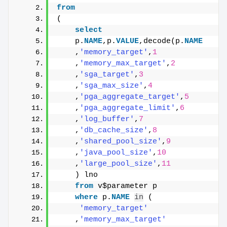
from
(
select
    p.
NAME
,p.
VALUE
,decode(p.
NAME
    ,
'memory_target'
,
1
    ,
'memory_max_target'
,
2
    ,
'sga_target'
,
3
    ,
'sga_max_size'
,
4
    ,
'pga_aggregate_target'
,
5
    ,
'pga_aggregate_limit'
,
6
    ,
'log_buffer'
,
7
    ,
'db_cache_size'
,
8
    ,
'shared_pool_size'
,
9
    ,
'java_pool_size'
,
10
    ,
'large_pool_size'
,
11
    ) lno
from
 v$parameter p
where
 p.
NAME
in
 (
'memory_target'
    ,
'memory_max_target'