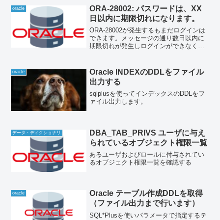
ORA-28002: パスワードは、XX
oracle
日以内に期限切れになります。
ORA-28002が発生するもまだログインは
できます。メッセージの通り数日以内に
期限切れが発生しログインができなくな
ってしまうので対策が必要です。対策と
して２つあります。パスワードを更新す
る、もしくはパスワード権限を無期限に
Oracle INDEXのDDLをファイル
oracle
する方法です。今...
出力する
sqlplusを使ってインデックスのDDLをフ
ァイル出力します。
DBA_TAB_PRIVS ユーザに与え
データ・ディクショナリ
られているオブジェクト権限一覧
あるユーザおよびロールに付与されてい
るオブジェクト権限一覧を確認する
Oracle テーブル作成DDLを取得
oracle
（ファイル出力まで行います）
SQL*Plusを使いパラメータで指定するテ