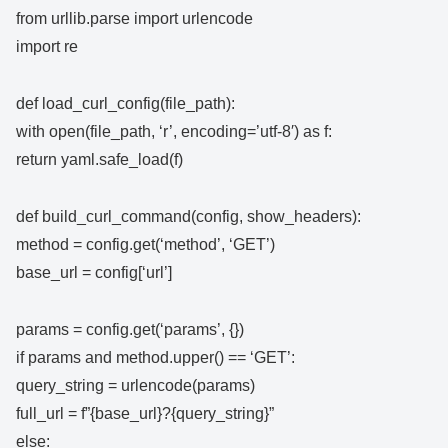
from urllib.parse import urlencode
import re
def load_curl_config(file_path):
with open(file_path, ‘r’, encoding=’utf-8′) as f:
return yaml.safe_load(f)
def build_curl_command(config, show_headers):
method = config.get(‘method’, ‘GET’)
base_url = config[‘url’]
params = config.get(‘params’, {})
if params and method.upper() == ‘GET’:
query_string = urlencode(params)
full_url = f”{base_url}?{query_string}”
else: