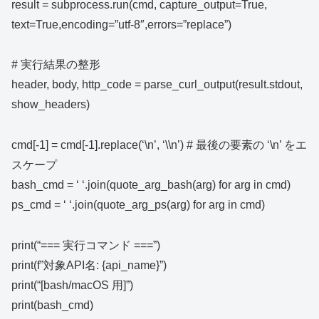
result = subprocess.run(cmd, capture_output=True,
text=True,encoding=”utf-8″,errors=”replace”)
# 実行結果の整形
header, body, http_code = parse_curl_output(result.stdout,
show_headers)
cmd[-1] = cmd[-1].replace(‘\n’, ‘\\n’) # 最後の要素の ‘\n’ をエ
スケープ
bash_cmd = ‘ ‘.join(quote_arg_bash(arg) for arg in cmd)
ps_cmd = ‘ ‘.join(quote_arg_ps(arg) for arg in cmd)
print(“=== 実行コマンド ===”)
print(f”対象API名: {api_name}”)
print(“[bash/macOS 用]”)
print(bash_cmd)