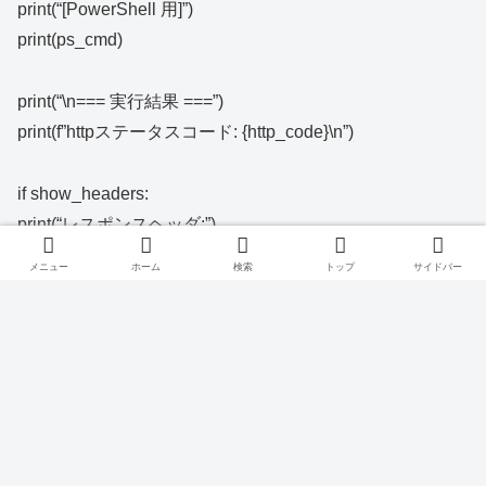
print(“[PowerShell 用]”)
print(ps_cmd)
print(“\n=== 実行結果 ===”)
print(f”httpステータスコード: {http_code}\n”)
if show_headers:
print(“レスポンスヘッダ:”)
print(header)
メニュー
ホーム
検索
トップ
サイドバー
print(“\nレスポンスボディ:”)
try:
parsed = json.loads(body)
print(json.dumps(parsed, indent=2, ensure_ascii=False))
except json.JSONDecodeError:
print(body)