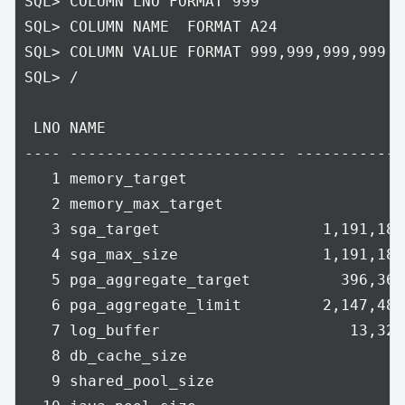
SQL> COLUMN LNO FORMAT 999

SQL> COLUMN NAME  FORMAT A24

SQL> COLUMN VALUE FORMAT 999,999,999,999

SQL> /

 LNO NAME                                VA
---- ------------------------ -------------
   1 memory_target                         
   2 memory_max_target                     
   3 sga_target                  1,191,182,
   4 sga_max_size                1,191,182,
   5 pga_aggregate_target          396,361,
   6 pga_aggregate_limit         2,147,483,
   7 log_buffer                     13,328,
   8 db_cache_size                         
   9 shared_pool_size                      