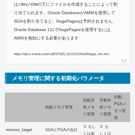
は
/dev/shm
の下にファイルを作成することによって割
り当てられます。Oracle DatabaseがAMMを使用して
SGAを割り当てると、HugePagesは予約されません。
Oracle Database 12
c
でHugePagesを使用するには、
AMMを無効にする必要があります
https://docs.oracle.com/cd/E57425_01/121/UNXAR/appi_vlm.htm
メモリ管理に関する初期化パラメータ
自動
自動共
手動共
PGAメ
自動メモリ管理
有メモ
有メモ
モリ管
リ管理
リ管理
理
０ もし
０ も
memory_target
SGAとPGAの合計
くは未
しくは