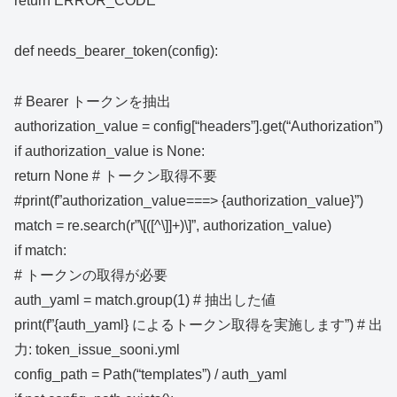
return ERROR_CODE
def needs_bearer_token(config):
# Bearer トークンを抽出
authorization_value = config[“headers”].get(“Authorization”)
if authorization_value is None:
return None # トークン取得不要
#print(f”authorization_value===> {authorization_value}”)
match = re.search(r”\[([^\]]+)\]”, authorization_value)
if match:
# トークンの取得が必要
auth_yaml = match.group(1) # 抽出した値
print(f”{auth_yaml} によるトークン取得を実施します”) # 出
力: token_issue_sooni.yml
config_path = Path(“templates”) / auth_yaml