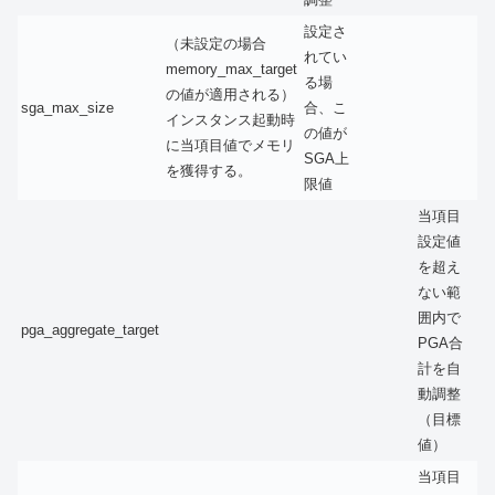
設定さ
（未設定の場合
れてい
memory_max_target
る場
の値が適用される）
sga_max_size
合、こ
インスタンス起動時
の値が
に当項目値でメモリ
SGA上
を獲得する。
限値
当項目
設定値
を超え
ない範
囲内で
pga_aggregate_target
PGA合
計を自
動調整
（目標
値）
当項目