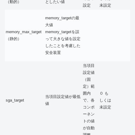
（動的）
としたい値
設定
未設定
memory_targetの最
大値
memory_max_target
memory_targetを誤
（静的）
って大きな値を設定
したことを考慮した
安全装置
当項目
設定値
（固
定）範
囲内
０ も
当項目設定値が最低
sga_target
で、各
しくは
値
コンポ
未設定
ーネン
トの値
が自動
調整