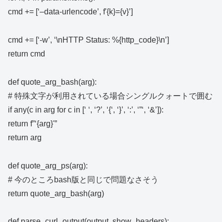
cmd += [‘–data-urlencode’, f'{k}={v}’]
cmd += [‘-w’, ‘\nHTTP Status: %{http_code}\n’]
return cmd
def quote_arg_bash(arg):
# 特殊文字が利用されている場合シングルクォートで囲む
if any(c in arg for c in [‘ ‘, ‘?’, ‘{‘, ‘}’, ‘:’, ‘”‘, ‘&’]):
return f”‘{arg}'”
return arg
def quote_arg_ps(arg):
# 今のところbash版と同じで問題なさそう
return quote_arg_bash(arg)
def parse_curl_output(output, show_headers):