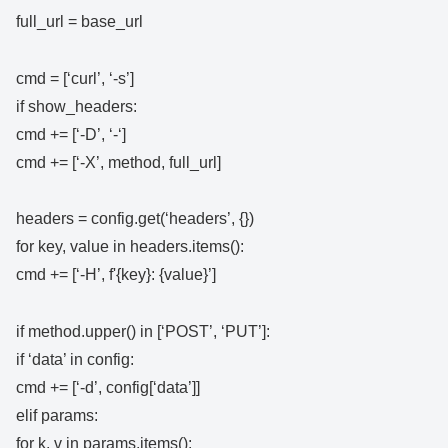
full_url = base_url
cmd = [‘curl’, ‘-s’]
if show_headers:
cmd += [‘-D’, ‘-‘]
cmd += [‘-X’, method, full_url]
headers = config.get(‘headers’, {})
for key, value in headers.items():
cmd += [‘-H’, f'{key}: {value}’]
if method.upper() in [‘POST’, ‘PUT’]:
if ‘data’ in config:
cmd += [‘-d’, config[‘data’]]
elif params:
for k, v in params.items():