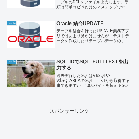
ーブルのDDLをファイル出力します。手
順は簡単コピペだけの２ステップです。
（同時にインデックス、コメントの出力
も可能なので便利）手順１ SQLファイ
ル（get_table_ddl.sql）を作成す...
Oracle 結合UPDATE
oracle
テーブル結合を行ったUPDATE業務アプ
リではあまり見かけませんが、テストデ
ータを作成したりテーブルデータの手動
メンテナンスなどに活躍します。2種類の
更新方法を記載します。まずは今回のテ
ストデータは以下の通りですfruitテーブル
のpric...
SQL_IDでSQL_FULLTEXTを出
oracle
力する
過去実行したSQLはV$SQLや
V$SQLAREAのSQL_TEXTから取得する
事できますが、1000バイトを超えるSQL
はSQL_FULLTEXTを参照する必要があり
ます。ただしSQL_TEXTと異なり改行コ
ードが含まれている事や、SQL発行ツー
ル自体が VARCHAR2(4000)を 超える文字
列を表示できない制限があって期待通り
スポンサーリンク
の表示ができません。これら課題をクリ
アするため以下テーブルファンクション
を作成しました。