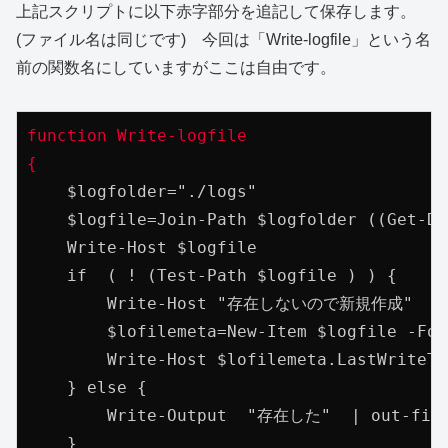
上記スクリプトに以下赤字部分を追記して保存します。
(ファイル名は同じです) 今回は「Write-logfile」という名
前の関数名にしていますがここは自由です。
function Write-logfile

{
    $logfolder="./logs"

    $logfile=Join-Path $logfolder ((Get-Da
    Write-Host $logfile

    if  ( ! (Test-Path $logfile ) ) {

        Write-Host "存在しないので新規作成"

        $lofilemeta=New-Item $logfile -Forc
        Write-Host $lofilemeta.LastWriteTim
    } else {

        Write-Output  "存在した"  | out-file 