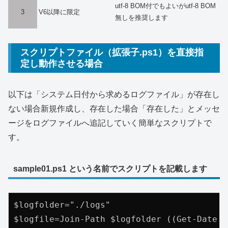
utf-8 BOM付でもよいがutf-8 BOM
3
V6以降に限定
無しを推奨します
スクリプトファイル（拡張子.ps1）を直接指
定し動作させる場合
以下は「システム日付から求めるログファイル」が存在し
ない場合新規作成し、存在した場合「存在した」とメッセ
ージをログファイルへ追記していく簡単なスクリプトで
す。
sample01.ps1 という名前でスクリプトを記載します
$logfolder="./logs"

$logfile=Join-Path $logfolder ((Get-Date -