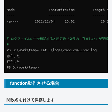
Mode                 LastWriteTime         Length Nam
----                 -------------         ------ ---
-a----        2022/12/04     15:02             26 202
# ログファイルの中を確認すると想定通り２件の「存在した」が記載さ
# 
PS D:\work\temp> cat .\logs\20221204_1502.log

存在した

存在した

PS D:\work\temp>
function動作させる場合
関数名を付けて保存します