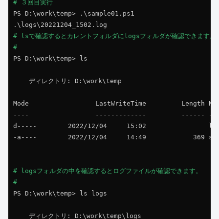
# ３回目実行
PS D:\work\temp> .\sample01.ps1

# lsで確認するとカレントフォルダにlogsフォルダが確認できます。

#
PS D:\work\temp> ls

    ディレクトリ: D:\work\temp

Mode                 LastWriteTime         Length Nam
----                 -------------         ------ ---
d-----        2022/12/04     15:02                log
-a----        2022/12/04     14:49            369 sam
# logsフォルダの中を確認するとログファイルが確認できます。

#
PS D:\work\temp> ls logs

    ディレクトリ: D:\work\temp\logs
