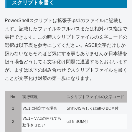
スクリプトを書く
PowerShellスクリプトは拡張子.ps1のファイルに記載し
ます。記載したファイルをフルパスまたは相対パス指定で
実行できます。この時スクリプトファイルの文字コードの
選択は以下表を参考にしてください。ASCII文字だけしか
扱わないならそれほど気にする事もありませんが日本語を
扱う場合どうしても文字化け問題に遭遇するとおもいます
が、まずは以下の組み合わせでスクリプトファイルを書く
ことが文字化け対策の第一歩になります。
No.
実行環境
スクリプトファイルの文字コード
1
V5.1に限定する場合
Shift-JISもしくはutf-8 BOM付
V5.1～V7.xの何れでも
2
utf-8 BOM付
動作させたい