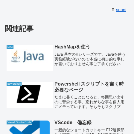
sooni
関連記事
HashMapを使う
java
Java 基本のKシリーズです。Javaを使う
実務経験がないので本当に初歩的な事し
か書いておりません事ご了承くださいま
せ、、HashMapを使うkey、valueでデー
タを管理できます。特徴としてkeyは重複
できません。以下例にもありますが...
Powershell スクリプトを書く時
powershell
必要なページ
たまに書くことになると、毎回思い出す
のに苦労する事、忘れがちな事を個人用
にメモっています。そもそもスクリプト
ファイルを書くには文字コードを意識す
る必要あります関数名を付ける際に推奨
されている事関数化した際のパラメータ
VScode 備忘録
Visual Studio Code
について配列を戻り値に使...
一般的なショートカットキー F12選択部