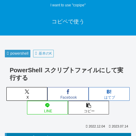
I want to use "copipe"
コピペで使う
powershell
基本のK
PowerShell スクリプトファイルにして実
行する
X
Facebook
はてブ
LINE
コピー
2022.12.04
2023.07.14