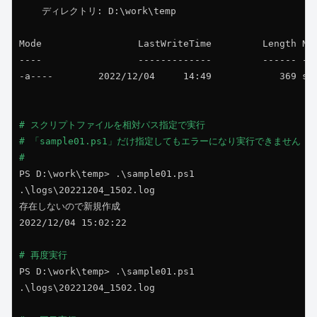
    ディレクトリ: D:\work\temp

Mode                 LastWriteTime         Length Nam
----                 -------------         ------ ---
-a----        2022/12/04     14:49            369 sam
# スクリプトファイルを相対パス指定で実行

# 「sample01.ps1」だけ指定してもエラーになり実行できません

#
PS D:\work\temp> .\sample01.ps1

.\logs\20221204_1502.log

存在しないので新規作成

2022/12/04 15:02:22

# 再度実行
PS D:\work\temp> .\sample01.ps1

.\logs\20221204_1502.log
