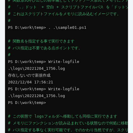
# 関数形式呼び出しの前準備としてドットソース形式でメモリにファン
#  「.」ドット  + 空白 + スクリプトファイルパス を「ドットソ
# これはスクリプトファイルをメモリに読み込むイメージです。

# 
PS D:\work\temp> . .\sample01.ps1

# 関数名を指定する事で実行できます

#
パス指定は不要である点ポイントです。

PS D:\work\temp> Write-logfile

.\logs\20221204_1756.log

存在しないので新規作成

2022/12/04 17:56:21

PS D:\work\temp> Write-logfile

.\logs\20221204_1756.log

PS D:\work\temp>

# この状態で logsフォルダへ移動しても同様に実行できます

#
メモリにファンクションが読み込まれている状態なので何処に移動して
# パス指定する事なく実行可能です。そのかわり当然ですが、スクリプ