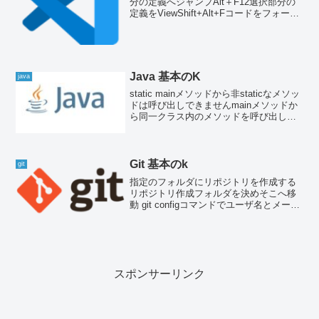
分の定義へジャンプAlt＋F12選択部分の
定義をViewShift+Alt+Fコードをフォーマ
ットF1 (Ctrl + Shift + p も同様）コマン
ドパレットを表示ctl + Shift + ...
Java 基本のK
java
static mainメソッドから非staticなメソッ
ドは呼び出しできませんmainメソッドか
ら同一クラス内のメソッドを呼び出した
ら『型 SampleMain の非 static メソッド
reafile() を static 参照するこ...
Git 基本のk
git
指定のフォルダにリポジトリを作成する
リポジトリ作成フォルダを決めそこへ移
動 git configコマンドでユーザ名とメール
アドレス 登録まずは最低限ユーザ名とメ
ールアドレスの登録git config --global
user.name s...
スポンサーリンク