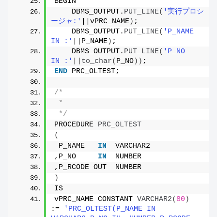
BEGIN
    DBMS_OUTPUT.
PUT_LINE
(
'実行プロシ
ージャ:'
||vPRC_NAME
)
;
    DBMS_OUTPUT.
PUT_LINE
(
'P_NAME 
IN :'
||P_NAME
)
;
    DBMS_OUTPUT.
PUT_LINE
(
'P_NO   
IN :'
||
to_char
(
P_NO
))
;
END
 PRC_OLTEST;
/*
 * 
 */
PROCEDURE 
PRC_OLTEST
(
 P_NAME   
IN
  VARCHAR2
,P_NO     
IN
  NUMBER
,P_RCODE OUT  NUMBER
)
IS
vPRC_NAME CONSTANT 
VARCHAR2
(
80
)
:= 
'PRC_OLTEST(P_NAME IN 