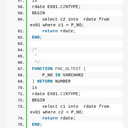
is
rdate EX01.
C2
%TYPE;
BEGIN
    select c2 into  rdate from 
ex01 where c1 = P_NO;
return
 rdate;
END
;
/*
 * 
 */
FUNCTION
FNC_OLTEST
(
    P_NO 
IN
 VARCHAR2 
)
RETURN
 NUMBER
is
rdate EX01.
C1
%TYPE;
BEGIN
    select c1 into  rdate from 
ex01 where c2 = P_NO;
return
 rdate;
END
;