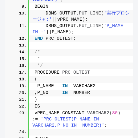
VARCHAR2)'
;
BEGIN
    DBMS_OUTPUT.
PUT_LINE
(
'実行プロシ
ージャ:'
||vPRC_NAME
)
;
    DBMS_OUTPUT.
PUT_LINE
(
'P_NAME 
IN :'
||P_NAME
)
;
END
 PRC_OLTEST;
/*
 * 
 */
PROCEDURE 
PRC_OLTEST
(
 P_NAME   
IN
  VARCHAR2
,P_NO     
IN
  NUMBER
)
IS
vPRC_NAME CONSTANT 
VARCHAR2
(
80
)
:= 
'PRC_OLTEST(P_NAME IN 
VARCHAR2,P_NO IN  NUMBER)'
;