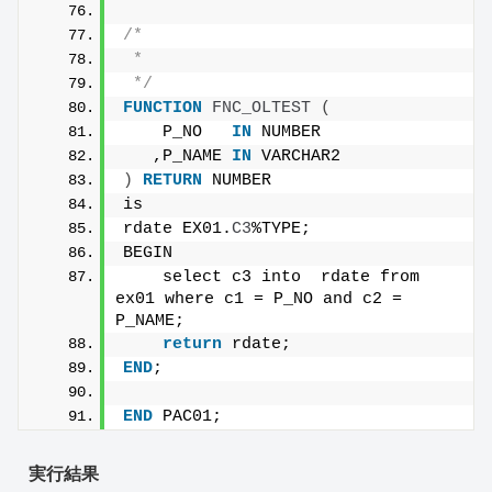
/*
 * 
 */
FUNCTION
FNC_OLTEST
(
    P_NO   
IN
 NUMBER 
   ,P_NAME 
IN
 VARCHAR2
)
RETURN
 NUMBER
is
rdate EX01.
C3
%TYPE;
BEGIN
    select c3 into  rdate from 
ex01 where c1 = P_NO and c2 = 
P_NAME;
return
 rdate;
END
;
END
 PAC01;
実行結果