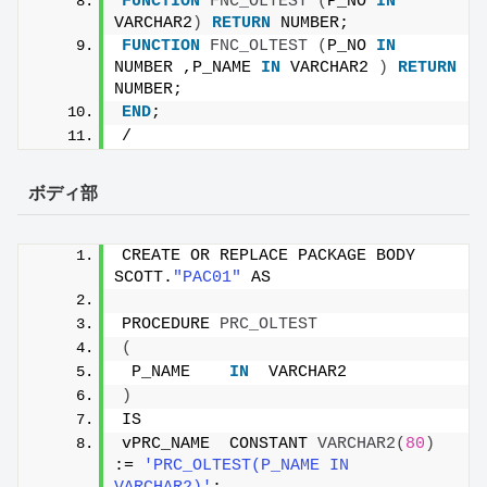
FUNCTION
FNC_OLTEST
(
P_NO 
IN
VARCHAR2
)
RETURN
 NUMBER;
FUNCTION
FNC_OLTEST
(
P_NO 
IN
NUMBER ,P_NAME 
IN
 VARCHAR2 
)
RETURN
NUMBER;
END
;
/
ボディ部
CREATE OR REPLACE PACKAGE BODY 
SCOTT.
"PAC01"
 AS
PROCEDURE 
PRC_OLTEST
(
 P_NAME    
IN
  VARCHAR2
)
IS
vPRC_NAME  CONSTANT 
VARCHAR2
(
80
)
:= 
'PRC_OLTEST(P_NAME IN 