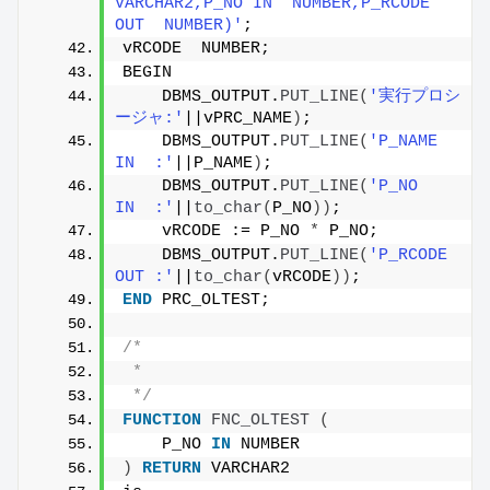
VARCHAR2,P_NO IN  NUMBER,P_RCODE 
OUT  NUMBER)'
;
vRCODE  NUMBER;
BEGIN
    DBMS_OUTPUT.
PUT_LINE
(
'実行プロシ
ージャ:'
||vPRC_NAME
)
;
    DBMS_OUTPUT.
PUT_LINE
(
'P_NAME  
IN  :'
||P_NAME
)
;
    DBMS_OUTPUT.
PUT_LINE
(
'P_NO    
IN  :'
||
to_char
(
P_NO
))
;
    vRCODE := P_NO 
*
 P_NO;
    DBMS_OUTPUT.
PUT_LINE
(
'P_RCODE 
OUT :'
||
to_char
(
vRCODE
))
;
END
 PRC_OLTEST;
/*
 * 
 */
FUNCTION
FNC_OLTEST
(
    P_NO 
IN
 NUMBER 
)
RETURN
 VARCHAR2