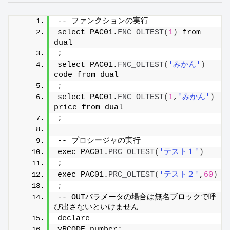
-- ファンクションの実行
select PAC01.
FNC_OLTEST
(
1
)
 from 
dual
;
select PAC01.
FNC_OLTEST
(
'みかん'
)
code from dual
;
select PAC01.
FNC_OLTEST
(
1
,
'みかん'
)
price from dual
;
-- プロシージャの実行
exec PAC01.
PRC_OLTEST
(
'テスト１'
)
;
exec PAC01.
PRC_OLTEST
(
'テスト２'
,
60
)
;
-- OUTパラメータの場合は無名ブロックで呼
び出さないといけません
declare
vRCODE number;