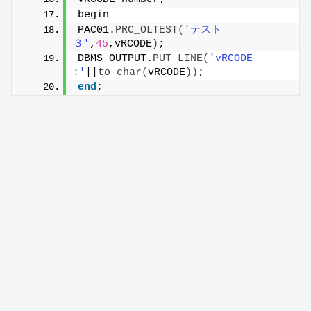
begin
PAC01.
PRC_OLTEST
(
'テスト
３'
,
45
,vRCODE
)
;
DBMS_OUTPUT.
PUT_LINE
(
'vRCODE 
:'
||
to_char
(
vRCODE
))
;
end
;