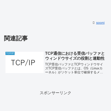
sooni
関連記事
TCP通信における受信バッファと
TCP/IP
ウィンドウサイズの役割と連動性
TCP受信バッファとTCPウィンドウサイ
ズTCP受信バッファとは、OS（Linuxカ
ーネル）がソケット単位で確保するメモ
リ領域であり、ネットワークから届いた
データを一時的に保持し、アプリケーシ
ョンが読み取るまで保管する役割を担い
ます。この受...
スポンサーリンク