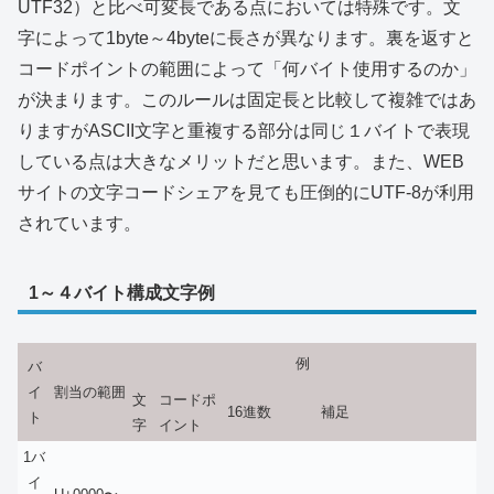
UTF32）と比べ可変長である点においては特殊です。文
字によって1byte～4byteに長さが異なります。裏を返すと
コードポイントの範囲によって「何バイト使用するのか」
が決まります。このルールは固定長と比較して複雑ではあ
りますがASCII文字と重複する部分は同じ１バイトで表現
している点は大きなメリットだと思います。また、WEB
サイトの文字コードシェアを見ても圧倒的にUTF-8が利用
されています。
1～４バイト構成文字例
例
バ
イ
割当の範囲
文
コードポ
16進数
補足
ト
字
イント
1バ
イ