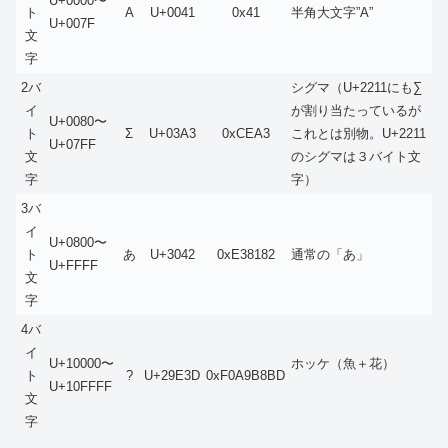
U+0000〜
ト
A
U+0041
0x41
半角大文字”A”
U+007F
文
字
2バ
シグマ（U+2211にも∑
イ
が割り当たっているが
U+0080〜
ト
Σ
U+03A3
0xCEA3
これとは別物。U+2211
U+07FF
文
のシグマは３バイト文
字
字）
3バ
イ
U+0800〜
ト
あ
U+3042
0xE38182
通常の「あ」
U+FFFF
文
字
4バ
イ
U+10000〜
ホッケ（魚＋花）
ト
?
U+29E3D
0xF0A9B8BD
U+10FFFF
文
字