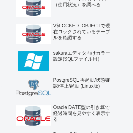
（使用状況）を調べる
V$LOCKED_OBJECTで現
在ロックされているテーブ
ルを確認する
sakuraエディタ向けカラー
設定(SQLファイル用）
PostgreSQL 再起動/状態確
認/停止/起動 (Linux版)
Oracle DATE型の引き算で
経過時間を見やすく表示す
る