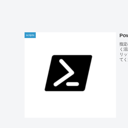
Po
scripts
指定
く活
リッ
てく