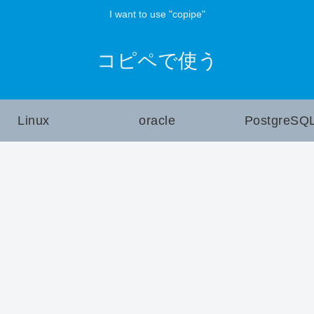
I want to use "copipe"
コピペで使う
Linux
oracle
PostgreSQ