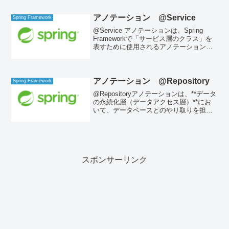
オブジェクト（Bean）を自動的に割...
アノテーション @Service
Spring Framework
@Service アノテーションは、Spring
Frameworkで「サービス層のクラス」を
表すために使用されるアノテーションで
す。これはビジネスロジックを担当する
クラスに付けることを意図しており、主
にアプリケーションの「サービス層」を
表...
アノテーション @Repository
Spring Framework
@Repositoryアノテーションは、**データ
の永続化層（データアクセス層）**にお
いて、データベースとのやり取りを担当
するクラスに付与するためのアノテーシ
ョンです。Springアプリケーションで
は、リポジトリクラスがデータベース操
作の...
スポンサーリンク