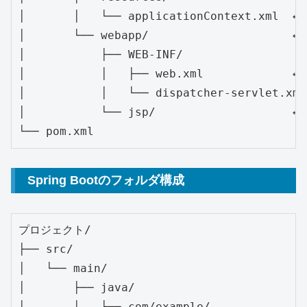
│       │   └── applicationContext.xml  
│       └── webapp/                     
│           ├── WEB-INF/

│           │   ├── web.xml            
│           │   └── dispatcher-servlet.xml

│           └── jsp/                    
└── pom.xml
Spring Bootのフォルダ構成
プロジェクト/

├── src/

│   └── main/

│       ├── java/

│       │   └── com/example/
