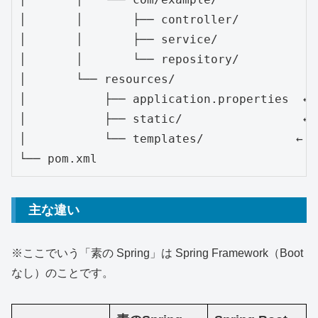
│       │       ├── controller/

│       │       ├── service/

│       │       └── repository/

│       └── resources/

│           ├── application.properties 
│           ├── static/                 
│           └── templates/             
└── pom.xml
主な違い
※ここでいう「素の Spring」は Spring Framework（Boot
なし）のことです。