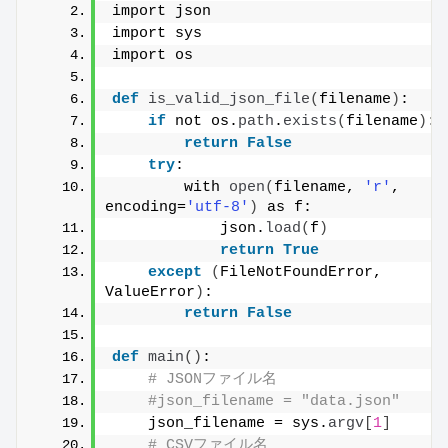
import json
import sys
import os
def
is_valid_json_file
(
filename
)
:
if
 not os.
path
.
exists
(
filename
)
:
return
False
try
:
        with 
open
(
filename, 
'r'
, 
encoding=
'utf-8'
)
 as f:
            json.
load
(
f
)
return
True
except
(
FileNotFoundError, 
ValueError
)
:
return
False
def
main
()
:
# JSONファイル名
#json_filename = "data.json"
    json_filename = sys.
argv
[
1
]
# CSVファイル名