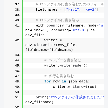
# CSVファイルに書き込むためのフィール
    fieldnames = 
[
"key1"
, 
"key2"
]
# CSVファイルに書き込み
    with 
open
(
csv_filename, mode=
'w'
, 
newline=
''
, encoding=
'utf-8'
)
 as 
csv_file:
        writer = 
csv.
DictWriter
(
csv_file, 
fieldnames=fieldnames
)
# ヘッダーを書き込む
        writer.
writeheader
()
# 各行を書き込む
for
 row 
in
 json_data:
            writer.
writerow
(
row
)
print
(
"CSVファイルが作成されました:"
, 
csv_filename
)