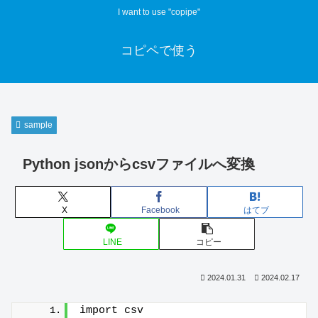
I want to use "copipe"
コピペで使う
sample
Python jsonからcsvファイルへ変換
X
Facebook
はてブ
LINE
コピー
2024.01.31
2024.02.17
import csv