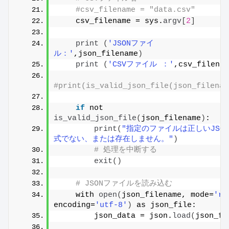
#csv_filename = "data.csv"
    csv_filename = sys.
argv
[
2
]
print
(
'JSONファイ
ル：'
,json_filename
)
print
(
'CSVファイル ：'
,csv_filenam
#print(is_valid_json_file(json_filenam
if
 not 
is_valid_json_file
(
json_filename
)
:
print
(
"指定のファイルは正しいJSO
式でない、または存在しません。"
)
# 処理を中断する
exit
()
# JSONファイルを読み込む
    with 
open
(
json_filename, mode=
'r'
encoding=
'utf-8'
)
 as json_file:
        json_data = json.
load
(
json_fi