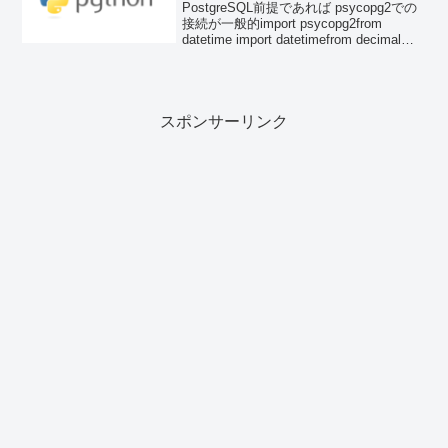
PostgreSQL前提であれば psycopg2での
接続が一般的import psycopg2from
datetime import datetimefrom decimal
import Decimaldef fetchone_dic...
スポンサーリンク